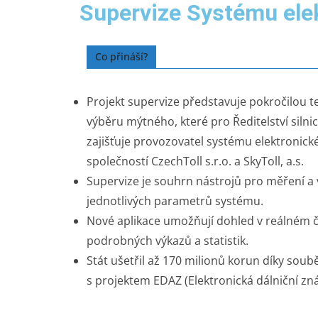
Supervize Systému ele
Co přináší?
Projekt supervize představuje pokročilou 
výběru mýtného, které pro Ředitelství silnic
zajišťuje provozovatel systému elektronick
společností CzechToll s.r.o. a SkyToll, a.s.
Supervize je souhrn nástrojů pro měření a
jednotlivých parametrů systému.
Nové aplikace umožňují dohled v reálném ča
podrobných výkazů a statistik.
Stát ušetřil až 170 milionů korun díky sou
s projektem EDAZ (Elektronická dálniční zn