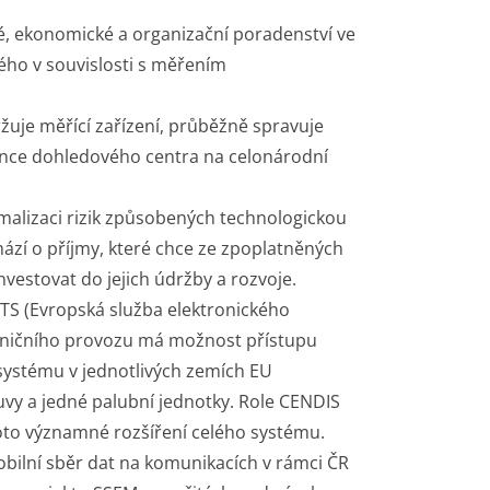
é, ekonomické a organizační poradenství ve
ého v souvislosti s měřením
žuje měřící zařízení, průběžně spravuje
nce dohledového centra na celonárodní
alizaci rizik způsobených technologickou
hází o příjmy, které chce ze zpoplatněných
nvestovat do jejich údržby a rozvoje.
TS (Evropská služba elektronického
ilničního provozu má možnost přístupu
systému v jednotlivých zemích EU
vy a jedné palubní jednotky. Role CENDIS
toto významné rozšíření celého systému.
bilní sběr dat na komunikacích v rámci ČR