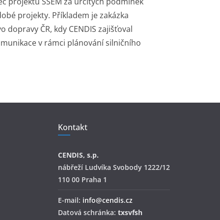
c projektu SSEM za určitých podmínek
kodobé projekty. Příkladem je zakázka
o dopravy ČR, kdy CENDIS zajišťoval
komunikace v rámci plánování silničního
Kontakt
CENDIS, s.p.
nábřeží Ludvíka Svobody 1222/12
110 00 Praha 1
E-mail:
info@cendis.cz
Datová schránka:
txsvfsh