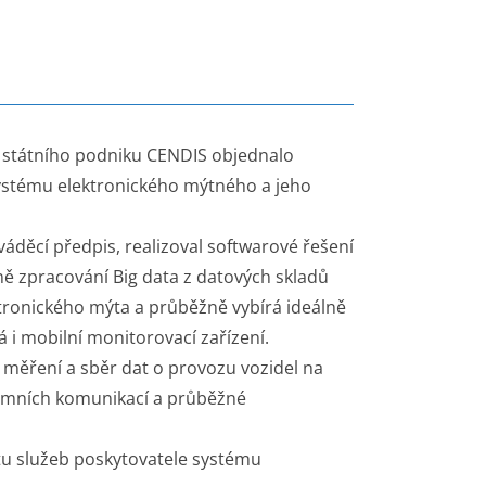
i u státního podniku CENDIS objednalo
systému elektronického mýtného a jeho
váděcí předpis, realizoval softwarové řešení
ně zpracování Big data z datových skladů
tronického mýta a průběžně vybírá ideálně
á i mobilní monitorovací zařízení.
 měření a sběr dat o provozu vozidel na
emních komunikací a průběžné
tu služeb poskytovatele systému