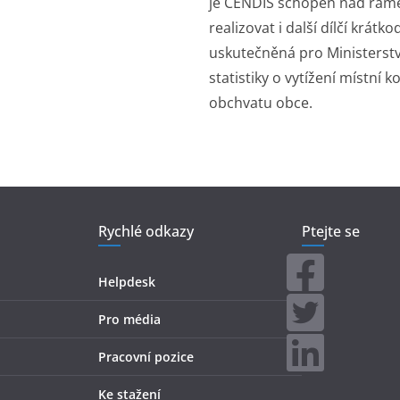
je CENDIS schopen nad ráme
realizovat i další dílčí krát
uskutečněná pro Ministerstv
statistiky o vytížení místní 
obchvatu obce.
Rychlé odkazy
Ptejte se
Helpdesk
Pro média
Pracovní pozice
Ke stažení