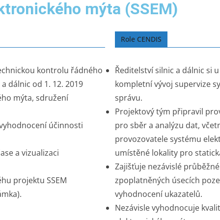
ktronického mýta (SSEM)
Role CENDIS
technickou kontrolu řádného
Ředitelství silnic a dálnic s
 a dálnic od 1. 12. 2019
kompletní vývoj supervize 
ého mýta, sdružení
správu.
Projektový tým připravil pro
 vyhodnocení účinnosti
pro sběr a analýzu dat, včet
provozovatele systému elek
se a vizualizaci
umístěné lokality pro statick
Zajišťuje nezávislé průběžné
běhu projektu SSEM
zpoplatněných úsecích poz
ámka).
vyhodnocení ukazatelů.
Nezávisle vyhodnocuje kvali