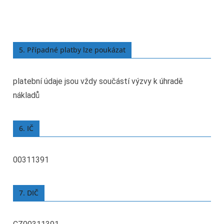
5. Případné platby lze poukázat
platební údaje jsou vždy součástí výzvy k úhradě
nákladů
6. IČ
00311391
7. DIČ