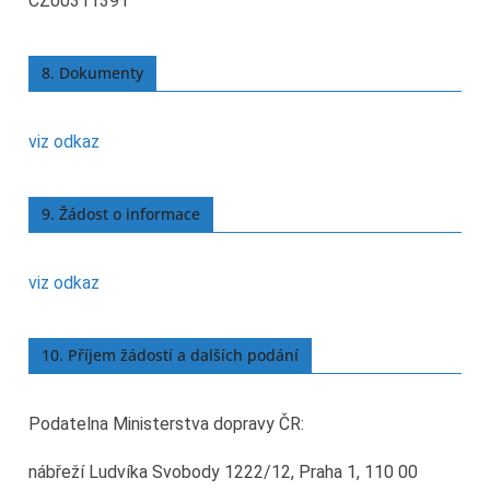
CZ00311391
8. Dokumenty
viz odkaz
9. Žádost o informace
viz odkaz
10. Příjem žádostí a dalších podání
Podatelna Ministerstva dopravy ČR:
nábřeží Ludvíka Svobody 1222/12, Praha 1, 110 00