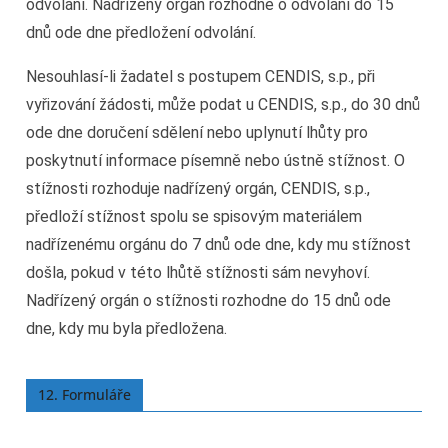
odvolání. Nadřízený orgán rozhodne o odvolání do 15
dnů ode dne předložení odvolání.
Nesouhlasí-li žadatel s postupem CENDIS, s.p., při
vyřizování žádosti, může podat u CENDIS, s.p., do 30 dnů
ode dne doručení sdělení nebo uplynutí lhůty pro
poskytnutí informace písemně nebo ústně stížnost. O
stížnosti rozhoduje nadřízený orgán, CENDIS, s.p.,
předloží stížnost spolu se spisovým materiálem
nadřízenému orgánu do 7 dnů ode dne, kdy mu stížnost
došla, pokud v této lhůtě stížnosti sám nevyhoví.
Nadřízený orgán o stížnosti rozhodne do 15 dnů ode
dne, kdy mu byla předložena.
12. Formuláře