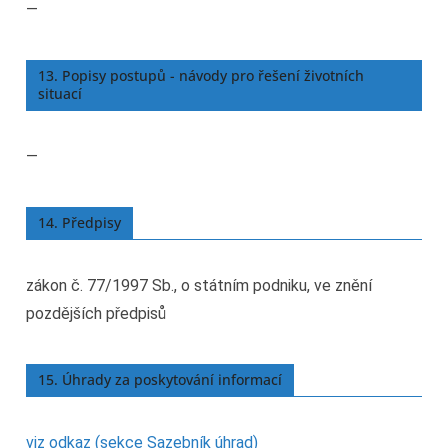
—
13. Popisy postupů - návody pro řešení životních
situací
—
14. Předpisy
zákon č. 77/1997 Sb., o státním podniku, ve znění
pozdějších předpisů
15. Úhrady za poskytování informací
viz odkaz (sekce Sazebník úhrad)