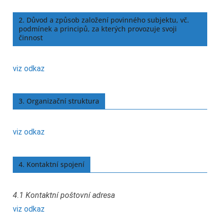
2. Důvod a způsob založení povinného subjektu, vč.
podmínek a principů, za kterých provozuje svoji
činnost
viz odkaz
3. Organizační struktura
viz odkaz
4. Kontaktní spojení
4.1 Kontaktní poštovní adresa
viz odkaz