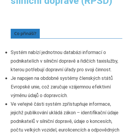
silniční dopravě (RPSD)
Navštívit web rpsd.mdcr.cz
Co přináší?
Systém nabízí jednotnou databázi informací o
podnikatelích v silniční dopravě a řidičích taxislužby,
kterou potřebují dopravní úřady pro svoji činnost.
Je napojen na obdobné systémy členských států
Evropské unie, což zaručuje vzájemnou efektivní
výměnu údajů o dopravcích.
Ve veřejné části systém zpřístupňuje informace,
jejichž publikování ukládá zákon – identifikační údaje
podnikatelů v silniční dopravě, údaje o koncesích,
počtu velkých vozidel, eurolicencích a odpovědných