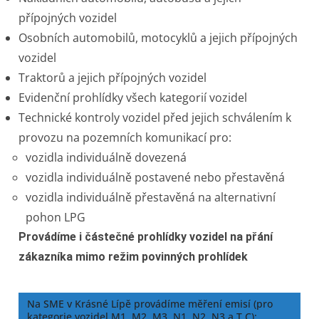
přípojných vozidel
Osobních automobilů, motocyklů a jejich přípojných
vozidel
Traktorů a jejich přípojných vozidel
Evidenční prohlídky všech kategorií vozidel
Technické kontroly vozidel před jejich schválením k
provozu na pozemních komunikací pro:
vozidla individuálně dovezená
vozidla individuálně postavené nebo přestavěná
vozidla individuálně přestavěná na alternativní
pohon LPG
Provádíme i částečné prohlídky vozidel na přání
zákazníka mimo režim povinných prohlídek
Na SME v Krásné Lípě provádíme měření emisí (pro
kategorie vozidel M1, M2, M3, N1, N2, N3 a T,C):