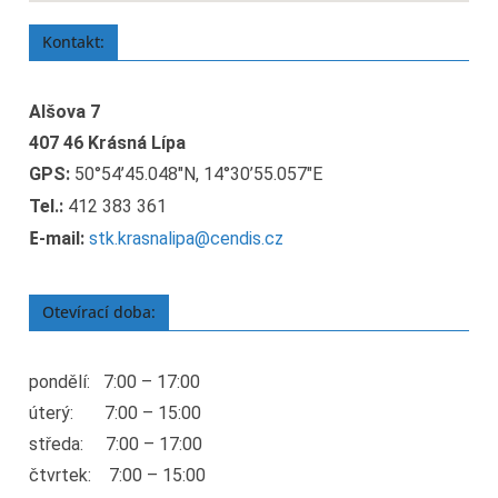
Kontakt:
Alšova 7
407 46 Krásná Lípa
GPS:
50°54’45.048″N, 14°30’55.057″E
Tel.:
412 383 361
E
-mail:
stk.krasnalipa@cendis.cz
Otevírací doba:
pondělí: 7:00 – 17:00
úterý: 7:00 – 15:00
středa: 7:00 – 17:00
čtvrtek: 7:00 – 15:00