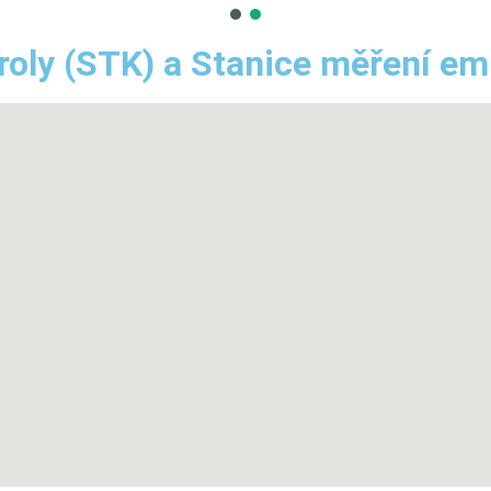
roly (STK) a Stanice měření emi