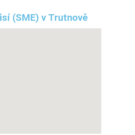
sí (SME) v Trutnově ​