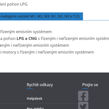
tivní pohon LPG
kategorie vozidel M1, M2, M3, N1, N2, N3 a T,C):
neřízeným emisním systémem
 na pohon
LPG a CNG
s řízeným i neřízeným emisním systé
ízeným i neřízeným emisním systémem
mi motory s řízeným i neřízeným emisním systémem
Rychlé odkazy
Ptejte se
Helpdesk
Pro média