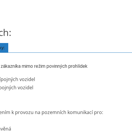
ch:
ky:
í zákazníka mimo režim povinných prohlídek
ípojných vozidel
pojných vozidel
álením k provozu na pozemních komunikací pro:
avěná