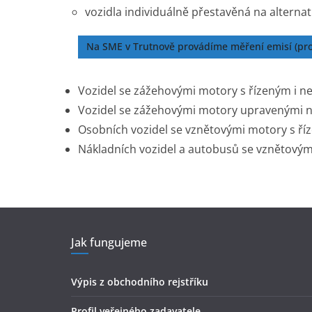
vozidla individuálně přestavěná na alterna
Na SME v Trutnově provádíme měření emisí (pro 
Vozidel se zážehovými motory s řízeným i 
Vozidel se zážehovými motory upravenými
Osobních vozidel se vznětovými motory s ř
Nákladních vozidel a autobusů se vznětový
Jak fungujeme
Výpis z obchodního rejstříku
Profil veřejného zadavatele